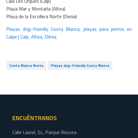
Cala Les Urques (Calp)
Playa Mar y Montaña (Altea)
Playa de la Escollera Norte (Denia)
Playas dog-friendly Costa Blanca, playas para perros en
Calpe | Calp, Altea, Dénia
Costa Blanca Norte
Playas dog-friendly Costa Blanca
ENCUÉNTRANOS
Calle Laurel, 5L, Parque Reysea