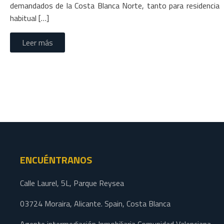
demandados de la Costa Blanca Norte, tanto para residencia
habitual […]
Leer más
ENCUÉNTRANOS
Calle Laurel, 5L, Parque Reysea
03724 Moraira, Alicante. Spain, Costa Blanca
Agente intermediación Inmobiliaria Comunidad Valenciana