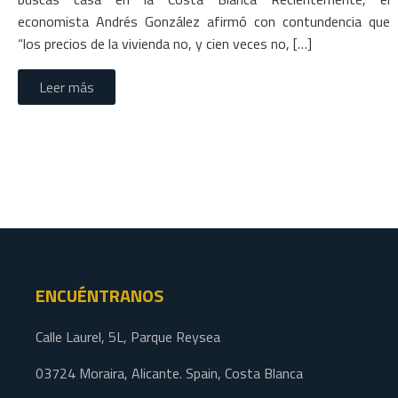
economista Andrés González afirmó con contundencia que
“los precios de la vivienda no, y cien veces no, […]
Leer más
ENCUÉNTRANOS
Calle Laurel, 5L, Parque Reysea
03724 Moraira, Alicante. Spain, Costa Blanca