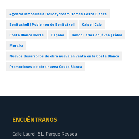
Agencia inmobiliaria Holidaydream Homes Costa Blanca
Benitachell | Poble nou de Benitatxell
Calpe | Calp
Costa Blanca Norte
España
Inmobiliarias en Jávea | Xàbia
Moraira
Nuevos desarrollos de obra nueva en venta en la Costa Blanca
Promociones de obra nueva Costa Blanca
ENCUÉNTRANOS
Calle Laurel, 5L, Parque Reysea